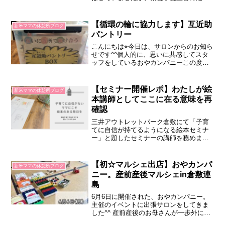
が決定されましたね。緊急事態宣言に伴
い、勤務予定だった乳幼児健診の延期の
連絡をいただいています。生死にかかわ
【循環の輪に協力します】互近助
新米ママの休憩所ブログ
ることではないとは...
パントリー
こんにちは⭐︎今日は、サロンからのお知ら
せです^^個人的に、思いに共感してスタ
ッフをしているおやカンパニーこの度、
社会福祉協議会と連携したフードパント
リーの取り組みが始まりました。その名
も互近助（ごきんじょ）パントリー社会
【セミナー開催レポ】わたしが絵
新米ママの休憩所ブログ
福祉協議会と、主に...
本講師としてここに在る意味を再
確認
三井アウトレットパーク倉敷にて「子育
てに自信が持てるようになる絵本セミナ
ー」と題したセミナーの講師を務めまし
た。絵本の専門家に繋がれなかった経験
から子育ての中の絵本を学び、細く続け
て8年目。やっと少し先行く立場からお話
【初☆マルシェ出店】おやカンパ
新米ママの休憩所ブログ
ができるようになりました。
ニー。産前産後マルシェin倉敷連
島
6月6日に開催された、おやカンパニー。
主催のイベントに出張サロンをしてきま
した^^ 産前産後のお母さんが一歩外に出
て、繋がりをもって子育てができるよう