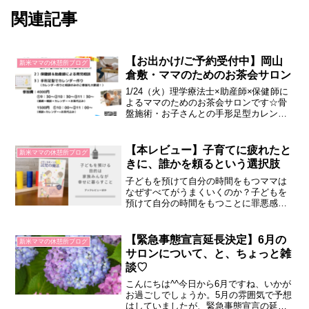
関連記事
【お出かけ/ご予約受付中】岡山
新米ママの休憩所ブログ
倉敷・ママのためのお茶会サロン
1/24（火）理学療法士×助産師×保健師に
よるママのためのお茶会サロンです☆骨
盤施術・お子さんとの手形足型カレンダ
ー作りをしながら、専門家と気軽におし
ゃべりしませんか？
【本レビュー】子育てに疲れたと
新米ママの休憩所ブログ
きに、誰かを頼るという選択肢
子どもを預けて自分の時間をもつママは
なぜすべてがうまくいくのか？子どもを
預けて自分の時間をもつことに罪悪感を
持つママに、託児を考えるママに、働く
ママにも。ママに関わる全ての人に読ん
でもらいたい一冊。谷かなこさん著『子
【緊急事態宣言延長決定】6月の
新米ママの休憩所ブログ
育て専業ママの託児の魔法』
サロンについて、と、ちょっと雑
談♡
こんにちは^^今日から6月ですね、いかが
お過ごしでしょうか。5月の雰囲気で予想
はしていましたが、緊急事態宣言の延長